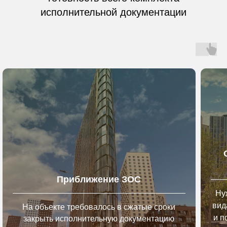
исполнительной документации
Приближение ЗОС
Ну
вид
На объекте требовалось в сжатые сроки
и п
закрыть исполнительную документацию