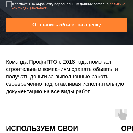
я согласен на обработку персональных данных согласно
политике
конфиденциальности
Отправить объект на оценку
Команда ПрофиПТО с 2018 года помогает
строительным компаниям сдавать объекты и
получать деньги за выполненные работы
своевременно подготавливая исполнительную
документацию на все виды работ
ИСПОЛЬЗУЕМ СВОИ
ОР