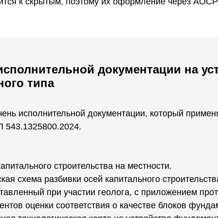
сится к скрытым, поэтому их оформление через АОСР
исполнительной документации на ус
ного типа
ень исполнительной документации, который применя
П 543.1325800.2024.
капитального строительства на местности.
кая схема разбивки осей капитального строительств
ставленный при участии геолога, с приложением прот
ентов оценки соответствия о качестве блоков фундам