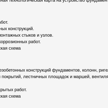
ная технологическая карта на устройство фундамент
бот.
ых конструкций.
онтажных стыков и узлов.
оррозионных работ.
ская схема
езобетонных конструкций фундаментов, колонн, риге
и покрытий, лестничных площадок и маршей, вентил
крытых работ.
ская схема