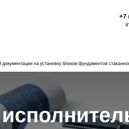
+7 
i
Разработка ППР
О компании
окументация
Разработка ППР
Цены
 документации на установку блоков фундаментов стаканног
 исполнител