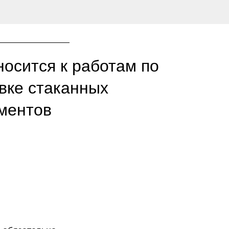
носится к работам по
вке стаканных
ментов