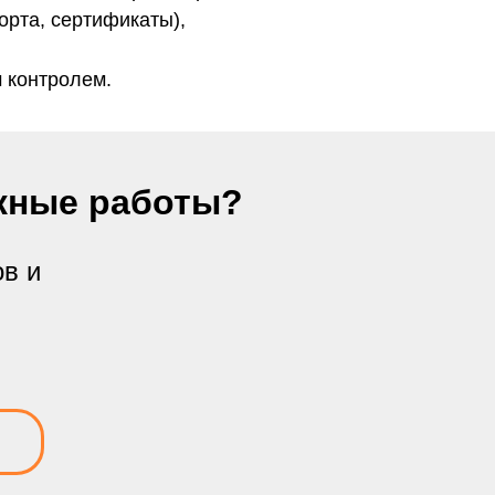
орта, сертификаты),
 контролем.
жные работы?
ов и