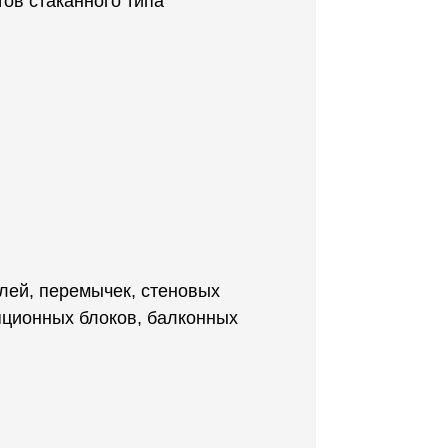
ов стаканного типа
лей, перемычек, стеновых
яционных блоков, балконных