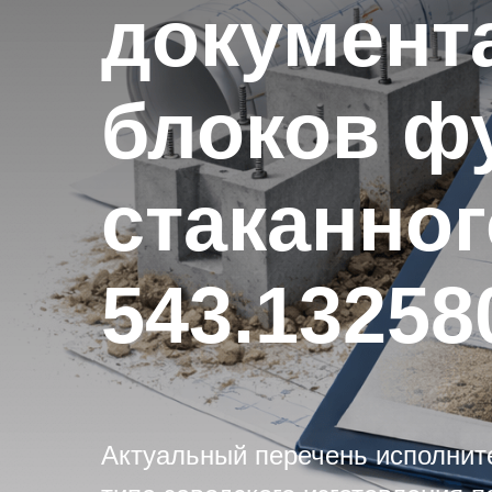
документ
блоков ф
стаканног
543.13258
Актуальный перечень исполнит