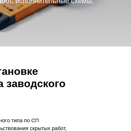
абот, исполнительные схемы,
тановке
а заводского
ного типа по СП
ьствования скрытых работ,