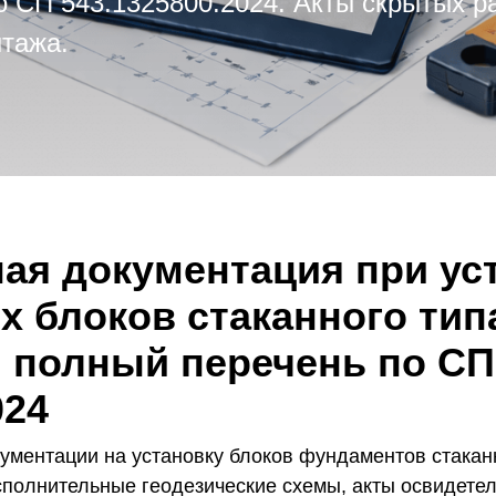
по СП 543.1325800.2024. Акты скрытых р
нтажа.
ая документация при ус
 блоков стаканного тип
: полный перечень по СП
024
ументации на установку блоков фундаментов стакан
сполнительные геодезические схемы, акты освидетел