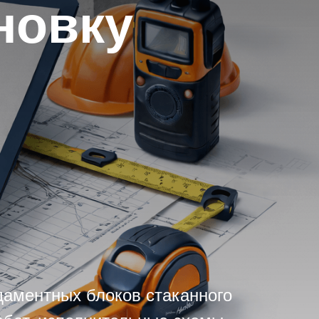
новку
П
даментных блоков стаканного